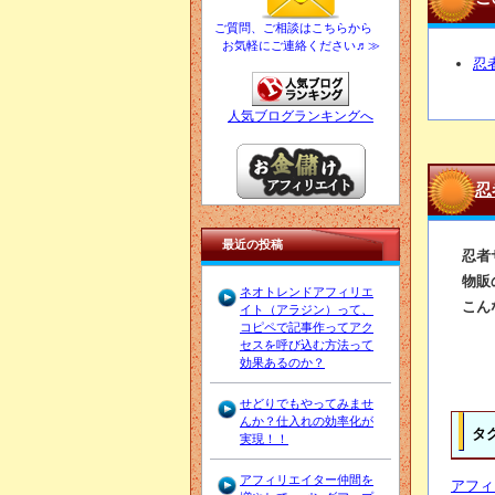
ご質問、ご相談はこちらから
お気軽にご連絡ください♬≫
忍
人気ブログランキングへ
忍
最近の投稿
忍者
物販
ネオトレンドアフィリエ
こん
イト（アラジン）って、
コピペで記事作ってアク
セスを呼び込む方法って
効果あるのか？
せどりでもやってみませ
んか？仕入れの効率化が
タ
実現！！
アフィリエイター仲間を
アフィ