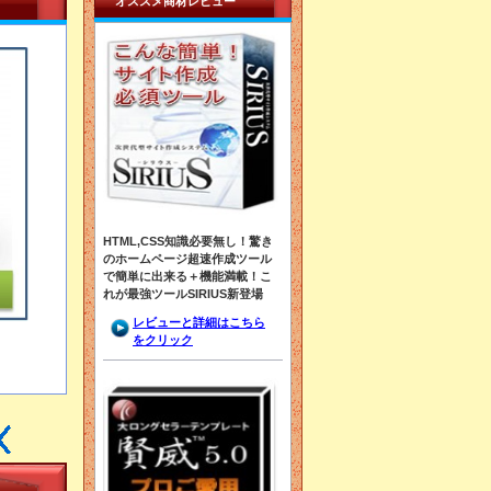
オススメ商材レビュー
HTML,CSS知識必要無し！驚き
のホームページ超速作成ツール
で簡単に出来る＋機能満載！こ
れが最強ツールSIRIUS新登場
レビューと詳細はこちら
をクリック