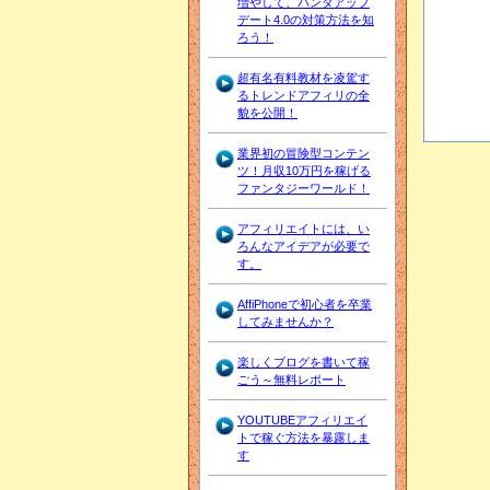
増やして、パンダアップ
デート4.0の対策方法を知
ろう！
超有名有料教材を凌駕す
るトレンドアフィリの全
貌を公開！
業界初の冒険型コンテン
ツ！月収10万円を稼げる
ファンタジーワールド！
アフィリエイトには、い
ろんなアイデアが必要で
す。
AffiPhoneで初心者を卒業
してみませんか？
楽しくブログを書いて稼
ごう～無料レポート
YOUTUBEアフィリエイ
トで稼ぐ方法を暴露しま
す