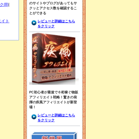
のサイトやブログがあってもサ
(8)
|
クッとアクセス数を確認するこ
とができる
エイト
レビューと詳細はこちら
をクリック
PC初心者が最速で６桁稼ぐ物販
アフィリエイト戦略！驚きの発
揮の疾風アフィリエイトが新登
場！
レビューと詳細はこちら
をクリック