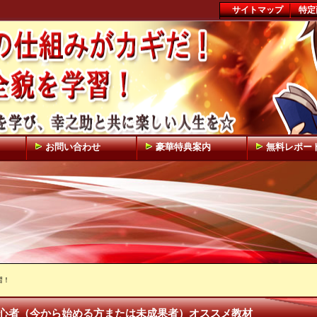
サイトマップ
特定
お問い合わせ
豪華特典案内
無料レポー
習！
心者（今から始める方または未成果者）オススメ教材