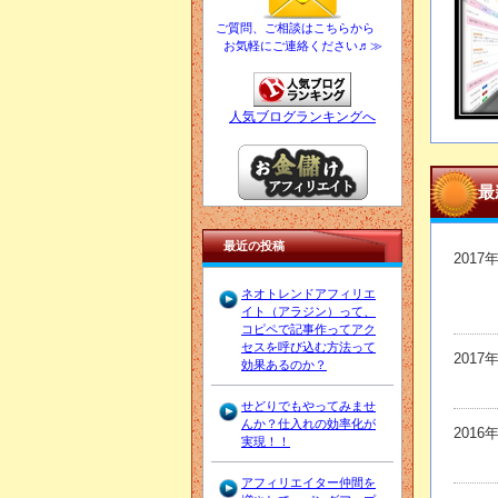
ご質問、ご相談はこちらから
お気軽にご連絡ください♬≫
人気ブログランキングへ
最
最近の投稿
2017
ネオトレンドアフィリエ
イト（アラジン）って、
コピペで記事作ってアク
セスを呼び込む方法って
2017
効果あるのか？
せどりでもやってみませ
んか？仕入れの効率化が
2016
実現！！
アフィリエイター仲間を