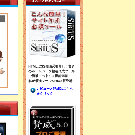
オススメ商材レビュー
HTML,CSS知識必要無し！驚き
のホームページ超速作成ツール
で簡単に出来る＋機能満載！こ
れが最強ツールSIRIUS新登場
レビューと詳細はこちら
をクリック