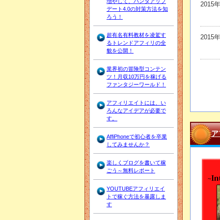
増やして、パンダアップ
2015
デート4.0の対策方法を知
ろう！
超有名有料教材を凌駕す
2015
るトレンドアフィリの全
貌を公開！
業界初の冒険型コンテン
ツ！月収10万円を稼げる
ファンタジーワールド！
アフィリエイトには、い
ろんなアイデアが必要で
す。
ア
AffiPhoneで初心者を卒業
してみませんか？
楽しくブログを書いて稼
ごう～無料レポート
YOUTUBEアフィリエイ
トで稼ぐ方法を暴露しま
す