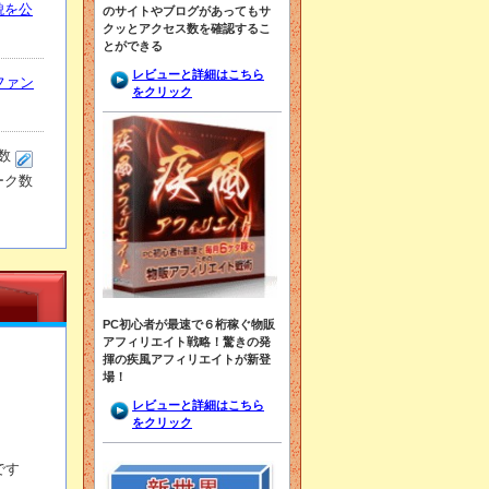
貌を公
のサイトやブログがあってもサ
クッとアクセス数を確認するこ
とができる
レビューと詳細はこちら
ファン
をクリック
PC初心者が最速で６桁稼ぐ物販
アフィリエイト戦略！驚きの発
揮の疾風アフィリエイトが新登
場！
レビューと詳細はこちら
をクリック
です