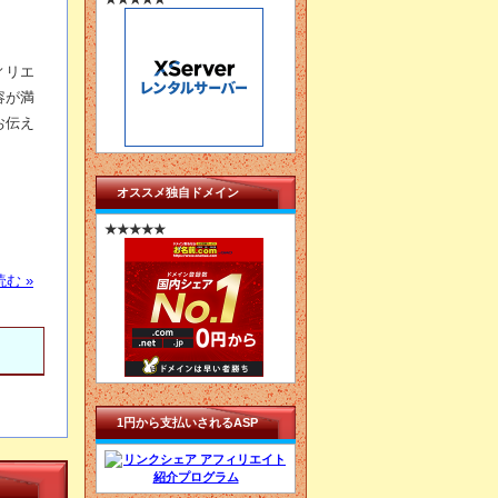
ィリエ
容が満
お伝え
オススメ独自ドメイン
★★★★★
む »
1円から支払いされるASP