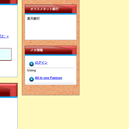
オススメネット銀行
楽天銀行
む »
メタ情報
ログイン
Using
All in one Favicon