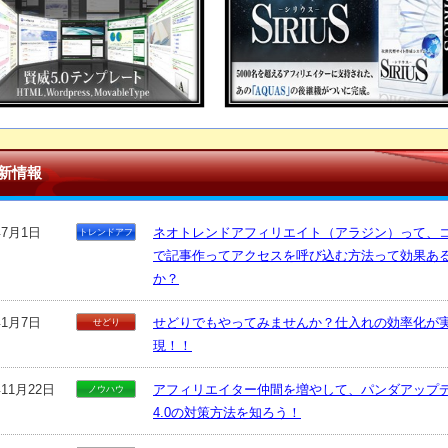
新情報
年7月1日
ネオトレンドアフィリエイト（アラジン）って、
トレンドアフ
ィリエイト
で記事作ってアクセスを呼び込む方法って効果あ
か？
年1月7日
せどりでもやってみませんか？仕入れの効率化が
せどり
現！！
年11月22日
アフィリエイター仲間を増やして、パンダアップ
ノウハウ
4.0の対策方法を知ろう！