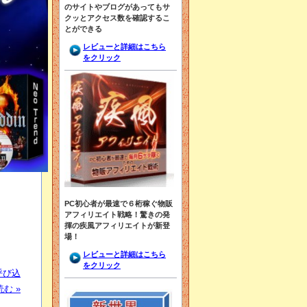
のサイトやブログがあってもサ
クッとアクセス数を確認するこ
とができる
レビューと詳細はこちら
をクリック
PC初心者が最速で６桁稼ぐ物販
アフィリエイト戦略！驚きの発
揮の疾風アフィリエイトが新登
場！
レビューと詳細はこちら
をクリック
呼び込
む »