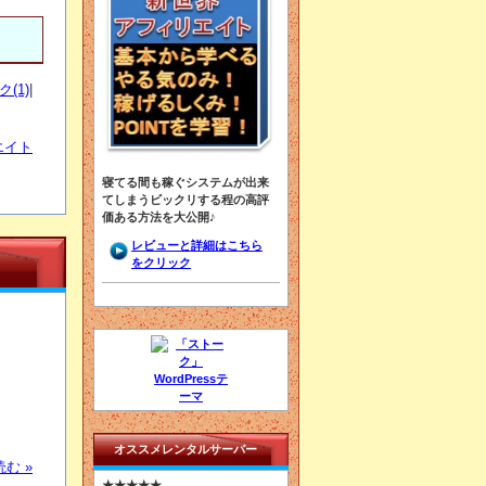
(1)
|
エイト
寝てる間も稼ぐシステムが出来
てしまうビックリする程の高評
価ある方法を大公開♪
レビューと詳細はこちら
をクリック
オススメレンタルサーバー
む »
★★★★★