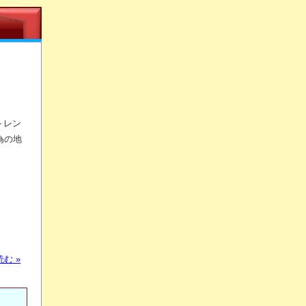
トレン
為の地
む »