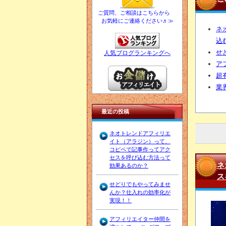
ご質問、ご相談はこちらから
お気軽にご連絡ください♬≫
ネ
込
せ
人気ブログランキングへ
ア
超
業
最近の投稿
ネオトレンドアフィリエ
イト（アラジン）って、
コピペで記事作ってアク
セスを呼び込む方法って
ネ
効果あるのか？
ス
せどりでもやってみませ
んか？仕入れの効率化が
実現！！
アフィリエイター仲間を