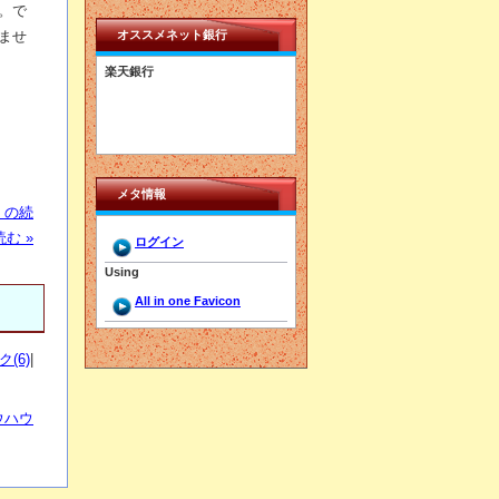
。で
ませ
オススメネット銀行
楽天銀行
メタ情報
 の続
む »
ログイン
Using
All in one Favicon
(6)
|
ウハウ