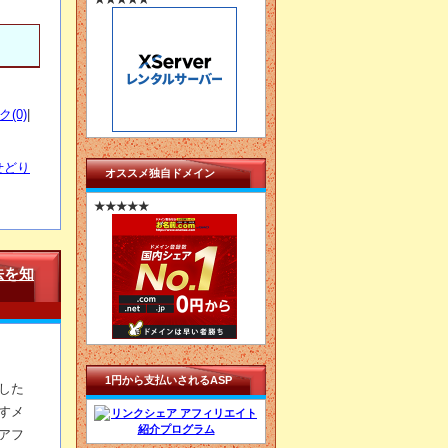
(0)
|
せどり
オススメ独自ドメイン
★★★★★
法を知
1円から支払いされるASP
した
すメ
アフ