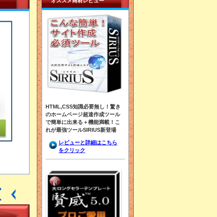
オススメ商材レビュー
HTML,CSS知識必要無し！驚き
のホームページ超速作成ツール
で簡単に出来る＋機能満載！こ
れが最強ツールSIRIUS新登場
レビューと詳細はこちら
をクリック