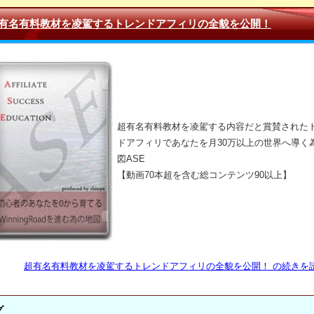
有名有料教材を凌駕するトレンドアフィリの全貌を公開！
超有名有料教材を凌駕する内容だと賞賛された
ドアフィリであなたを月30万以上の世界へ導く
図ASE
【動画70本超を含む総コンテンツ90以上】
超有名有料教材を凌駕するトレンドアフィリの全貌を公開！ の続きを読
グ