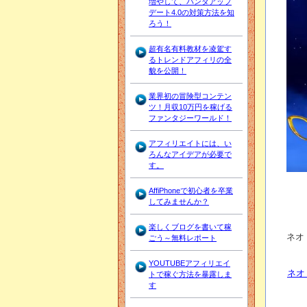
増やして、パンダアップ
デート4.0の対策方法を知
ろう！
超有名有料教材を凌駕す
るトレンドアフィリの全
貌を公開！
業界初の冒険型コンテン
ツ！月収10万円を稼げる
ファンタジーワールド！
アフィリエイトには、い
ろんなアイデアが必要で
す。
AffiPhoneで初心者を卒業
してみませんか？
楽しくブログを書いて稼
ネオ
ごう～無料レポート
YOUTUBEアフィリエイ
ネオ
トで稼ぐ方法を暴露しま
す